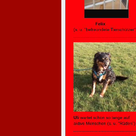
Felix
(s. u. "befreundete Tierschützer"
Uli
wartet schon so lange auf
aktive Menschen (s. u. "Rüden")