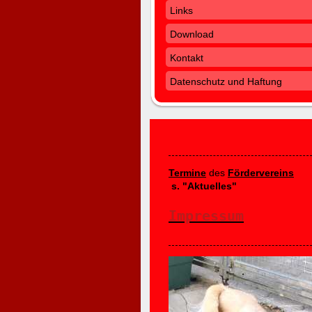
Links
Download
Kontakt
Datenschutz und Haftung
Termine
des
Fördervereins
s. "Aktuelles"
Impressum