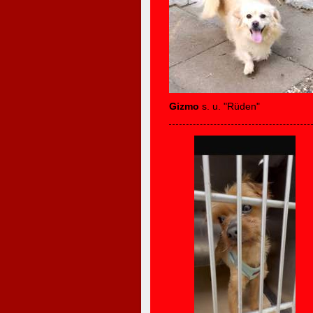
Gizmo
s. u. "Rüden"