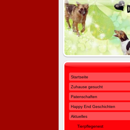
Startseite
Zuhause gesucht
Patenschaften
Happy End Geschichten
Aktuelles
Tierpflegenest