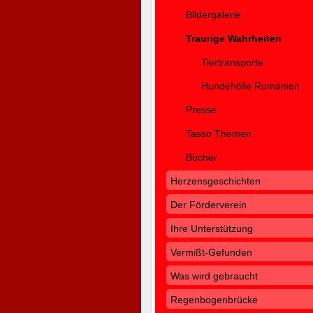
Bildergalerie
Traurige Wahrheiten
Tiertransporte
Hundehölle Rumänien
Presse
Tasso Themen
Bücher
Herzensgeschichten
Der Förderverein
Ihre Unterstützung
Vermißt-Gefunden
Was wird gebraucht
Regenbogenbrücke