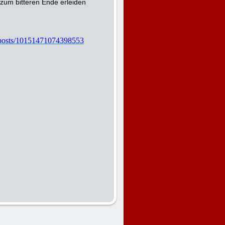
 zum bitteren Ende erleiden
/posts/10151471074398553