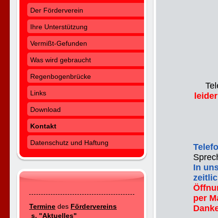
Der Förderverein
Ihre Unterstützung
Vermißt-Gefunden
Was wird gebraucht
Regenbogenbrücke
Tel
Links
leider
Download
Kontakt
Datenschutz und Haftung
Telef
Sprec
In un
zeitl
Öffnu
per Ma
Termine
des
Fördervereins
Danke
s. "Aktuelles"