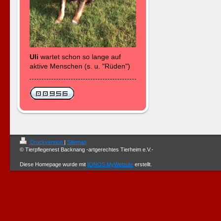
Uli
wartet schon so lange auf
aktive Menschen (s. u. "Rüden")
Druckversion
|
Sitemap
© Tierpflegenest Backnang -artgerechtes Tierheim e.V.-
Diese Homepage wurde mit
IONOS MyWebsite
erstellt.