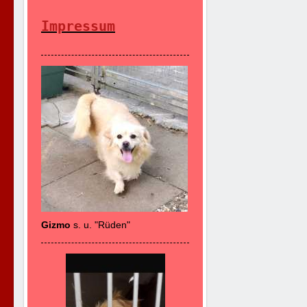
Impressum
Gizmo
s. u. "Rüden"