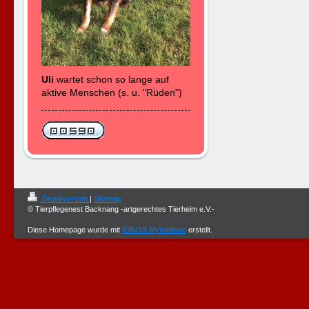
Uli
wartet schon so lange auf
aktive Menschen (s. u. "Rüden")
Druckversion
|
Sitemap
© Tierpflegenest Backnang -artgerechtes Tierheim e.V.-
Diese Homepage wurde mit
IONOS MyWebsite
erstellt.