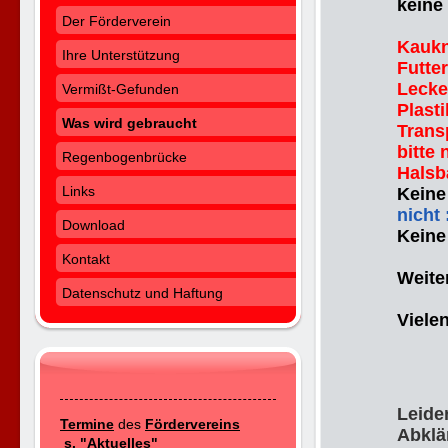
keine
Der Förderverein
Kauk
Ihre Unterstützung
Futter
Lecke
Vermißt-Gefunden
Plast
Was wird gebraucht
Trans
bitte
Regenbogenbrücke
Halsb
Links
Keine
nicht 
Download
Keine
Kontakt
Weite
Datenschutz und Haftung
Vielen
Leide
Termine
des
Fördervereins
Abklä
s. "Aktuelles"