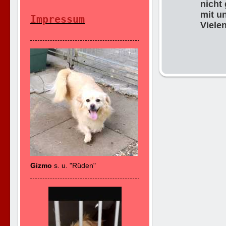
nicht
mit u
Impressum
Viele
Gizmo
s. u. "Rüden"