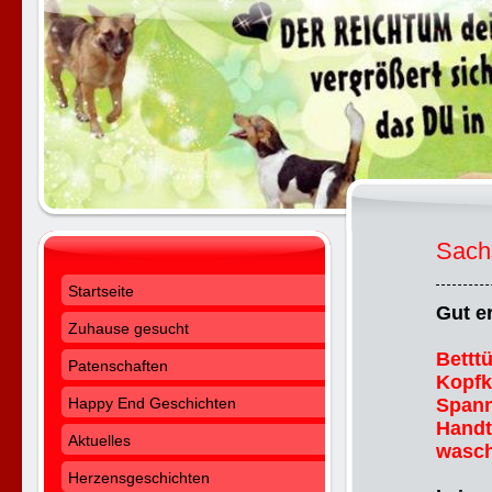
Sach
Startseite
Gut e
Zuhause gesucht
Bettt
Patenschaften
Kopfk
Happy End Geschichten
Spann
Handt
Aktuelles
wasch
Herzensgeschichten