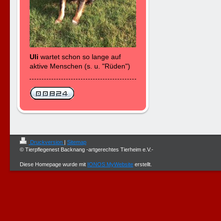
Uli
wartet schon so lange auf
aktive Menschen (s. u. "Rüden")
Druckversion
|
Sitemap
© Tierpflegenest Backnang -artgerechtes Tierheim e.V.-
Diese Homepage wurde mit
IONOS MyWebsite
erstellt.