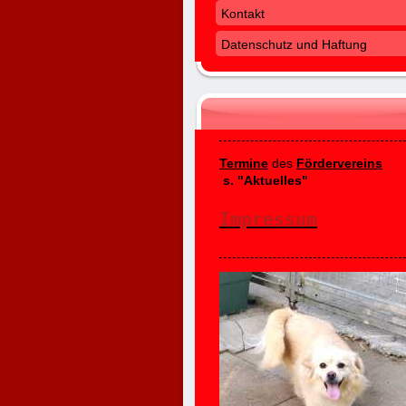
Kontakt
Datenschutz und Haftung
Termine
des
Fördervereins
s. "Aktuelles"
Impressum