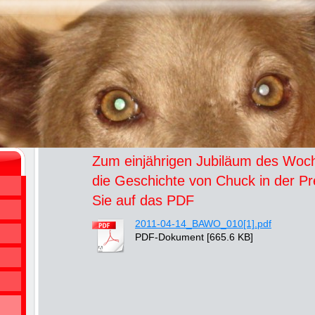
Zum einjährigen Jubiläum des Woch
die Geschichte von Chuck in der Pre
Sie auf das PDF
2011-04-14_BAWO_010[1].pdf
PDF-Dokument [665.6 KB]