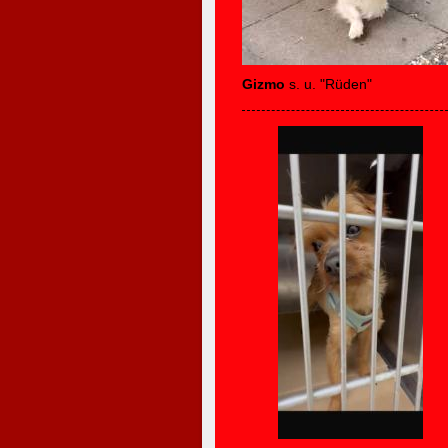
Gizmo
s. u. "Rüden"