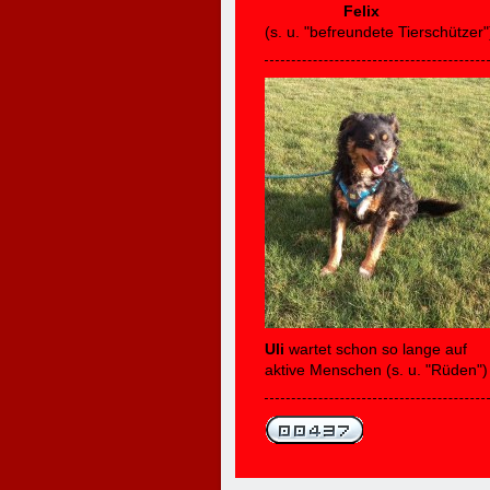
Felix
(s. u. "befreundete Tierschützer"
Uli
wartet schon so lange auf
aktive Menschen (s. u. "Rüden")