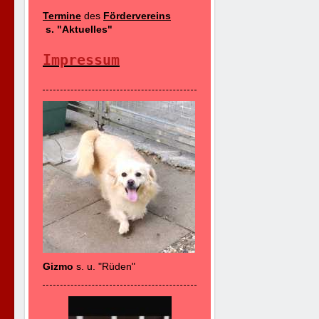
Termine
des
Fördervereins
s. "Aktuelles"
Impressum
Gizmo
s. u. "Rüden"