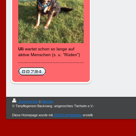
Uli
wartet schon so lange auf
aktive Menschen (s. u. "Rüden")
Druckversion
|
Sitemap
© Tierpflegenest Backnang -artgerechtes Tierheim e.V.-
Diese Homepage wurde mit
IONOS MyWebsite
erstellt.