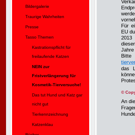
Verka
Bildergalerie
Endpr
werde
Traurige Wahrheiten
vorne
Für e
Presse
EU du
Tasso Themen
2013 
diese
Kastrationspflicht für
Jahre 
Bitt
freilaufende Katzen
tierv
NEIN zur
das L
könne
Fristverlängerung für
Protes
Kosmetik-Tierversuche!
© Copy
Das tut Hund und Katz gar
An die
nicht gut
Fragen
Hunde
Tierkennzeichnung
Katzenklau
Bücher