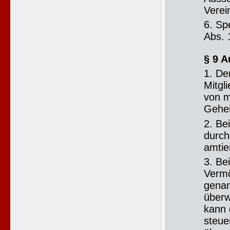
Verei
6. Sp
Abs. 
§ 9 A
1. De
Mitgl
von m
Gehei
2. Be
durch
amtie
3. Be
Vermö
genan
überw
kann 
steue