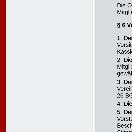
Die O
Mitgl
§ 6 V
1. De
Vorsi
Kassi
2. Di
Mitgl
gewäh
3. De
Verei
26 BG
4. Di
5. De
Vorst
Besch