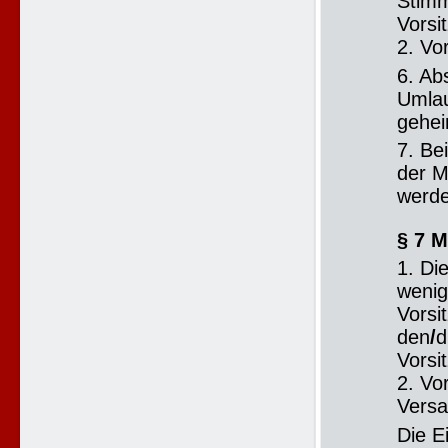
Stimm
Vorsi
2. Vo
6. Ab
Umlau
gehei
7. Be
der M
werde
§ 7 
1. Di
wenig
Vorsi
den
/
d
Vorsi
2. Vor
Versa
Die E