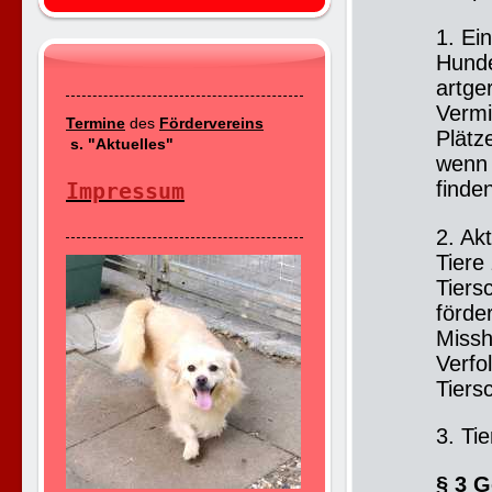
1. Ei
Hunde
artge
Vermi
Termine
des
Fördervereins
Plätz
s. "Aktuelles"
wenn 
finde
Impressum
2. Ak
Tiere
Tiers
förde
Missh
Verfo
Tiers
3. Ti
§ 3 G