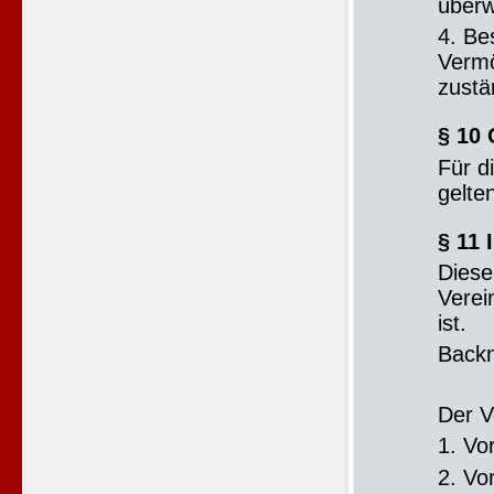
überw
4. Be
Vermö
zustä
§ 10 
Für d
gelte
§ 11 
Diese 
Verei
ist.
Backn
Der V
1. V
2. V