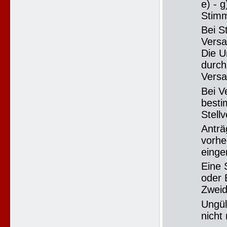
e) - 
Stimm
Bei S
Versa
Die U
durch
Versa
Bei V
besti
Stellv
Anträ
vorhe
einge
Eine 
oder 
Zweid
Ungül
nicht