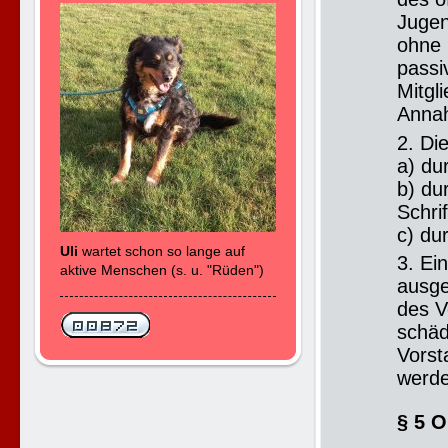
Jugen
ohne 
passi
Mitgli
Annah
2. Di
a) du
b) du
Schri
c) du
Uli
wartet schon so lange auf
3. Ei
aktive Menschen (s. u. "Rüden")
ausge
des V
schäd
Vorst
werde
§ 5 