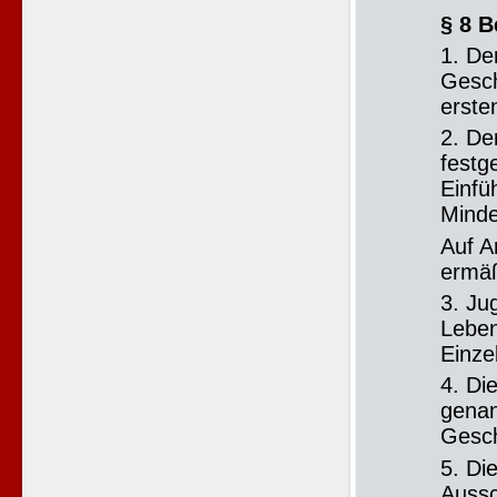
§ 8 B
1. De
Gesch
erste
2. De
festg
Einfü
Minde
Auf A
ermäß
3. Ju
Leben
Einze
4. Di
genan
Gesch
5. Di
Aussc