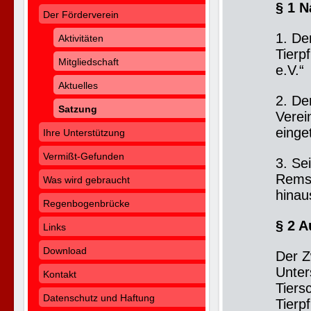
§ 1 N
Der Förderverein
1. De
Aktivitäten
Tierp
Mitgliedschaft
e.V.“
Aktuelles
2. De
Satzung
Verei
einge
Ihre Unterstützung
Vermißt-Gefunden
3. Se
Rems-
Was wird gebraucht
hinaus
Regenbogenbrücke
§ 2 
Links
Download
Der Z
Unter
Kontakt
Tiers
Datenschutz und Haftung
Tierp