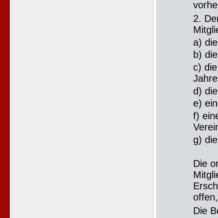
vorher
2. De
Mitgl
a) di
b) di
c) di
Jahre
d) di
e) ei
f) ei
Verei
g) di
Die o
Mitgl
Ersch
offen
Die B