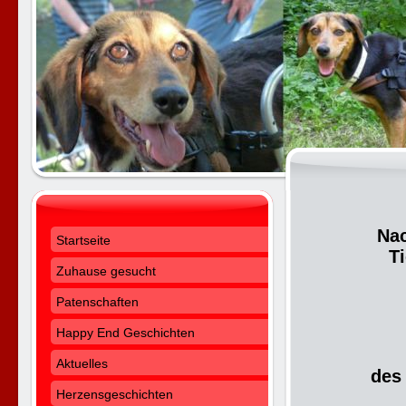
Nac
Startseite
Ti
Zuhause gesucht
Patenschaften
Happy End Geschichten
Aktuelles
des
Herzensgeschichten