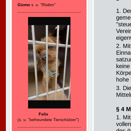
Gizmo
s. u. "Rüden"
1. De
gemei
"steu
Verein
eigen
2. Mi
Einna
satzu
keine
Körpe
hohe 
3. Di
Mitte
§ 4 M
Felix
1. Mi
(s. u. "befreundete Tierschützer")
volle
des ö